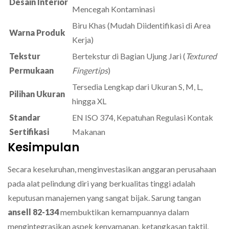
Desain Interior
Mencegah Kontaminasi
Biru Khas (Mudah Diidentifikasi di Area
Warna Produk
Kerja)
Tekstur
Bertekstur di Bagian Ujung Jari (
Textured
Permukaan
Fingertips
)
Tersedia Lengkap dari Ukuran S, M, L,
Pilihan Ukuran
hingga XL
Standar
EN ISO 374, Kepatuhan Regulasi Kontak
Sertifikasi
Makanan
Kesimpulan
Secara keseluruhan, menginvestasikan anggaran perusahaan
pada alat pelindung diri yang berkualitas tinggi adalah
keputusan manajemen yang sangat bijak. Sarung tangan
ansell 82-134
membuktikan kemampuannya dalam
mengintegrasikan aspek kenyamanan, ketangkasan taktil,