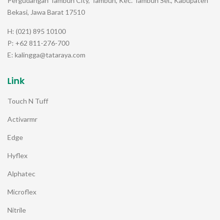
Pergudangan Tambun City, Tambun, Kec. Tambun Sel., Kabupaten
Bekasi, Jawa Barat 17510
H: (021) 895 10100
P: +62 811-276-700
E: kalingga@tataraya.com
Link
Touch N Tuff
Activarmr
Edge
Hyflex
Alphatec
Microflex
Nitrile