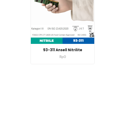
93-311 Ansell Nitrilite
Rp
0