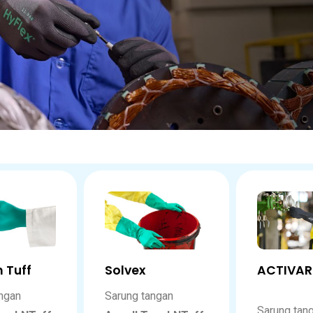
 Tuff
Solvex
ACTIV
ngan
Sarung tangan
Sarung tan