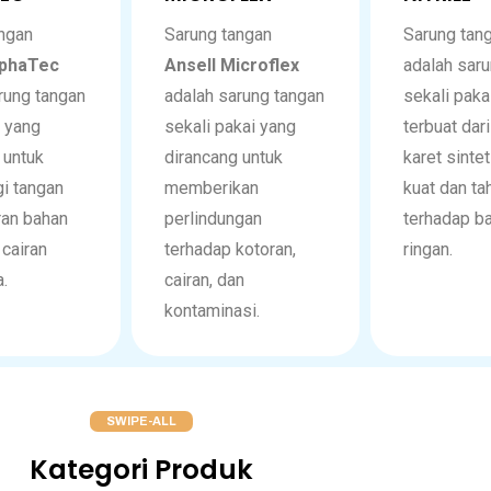
ngan
Sarung tangan
Sarung tan
lphaTec
Ansell Microflex
adalah sar
rung tangan
adalah sarung tangan
sekali paka
 yang
sekali pakai yang
terbuat dar
 untuk
dirancang untuk
karet sinte
i tangan
memberikan
kuat dan ta
ran bahan
perlindungan
terhadap b
 cairan
terhadap kotoran,
ringan.
.
cairan, dan
kontaminasi.
SWIPE-ALL
Kategori Produk