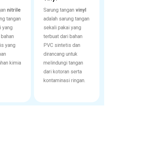
gan
nitrile
Sarung
tangan
vinyl
ung tangan
adalah
sarung
tangan
i yang
sekali
pakai
yang
i bahan
terbuat
dari
bahan
tis yang
PVC
sintetis
dan
han
dirancang
untuk
ahan kimia
melindungi
tangan
dari
kotoran
serta
kontaminasi
ringan.