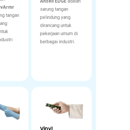
Ansell EDGE
adalah
tivArmr
sarung tangan
ung tangan
pelindung yang
yang
dirancang untuk
ntuk
pekerjaan umum di
ndustri
berbagai industri.
Vinyl