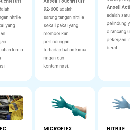
ouchNTuff
Ansell TouchNTuff
Ansell Ac
alah
92-600
adalah
adalah sar
gan nitrile
sarung tangan nitrile
pelindung 
kai yang
sekali pakai yang
dirancang u
kan
memberikan
pekerjaan i
gan
perlindungan
berat.
bahan kimia
terhadap bahan kimia
n
ringan dan
si.
kontaminasi.
TEC
MICROFLEX
NITRILE