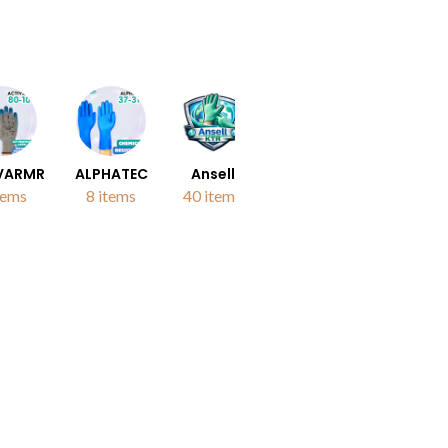
VARMR
ALPHATEC
Ansell
EDGE
HYFLEX
tems
8 items
40 items
12 items
7 items