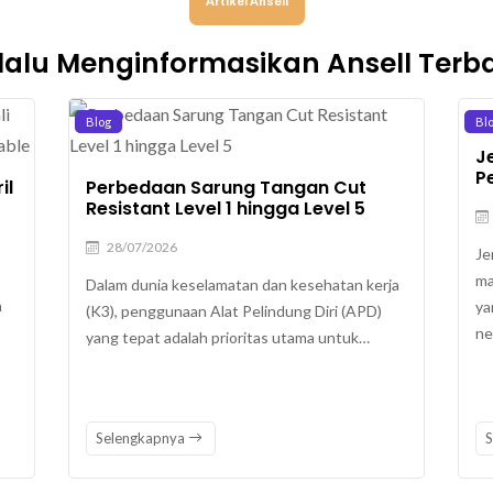
Artikel Ansell
lalu Menginformasikan Ansell Terb
Blog
Bl
Je
P
il
Perbedaan Sarung Tangan Cut
Resistant Level 1 hingga Level 5
28/07/2026
Je
ma
Dalam dunia keselamatan dan kesehatan kerja
n
ya
(K3), penggunaan Alat Pelindung Diri (APD)
ne
yang tepat adalah prioritas utama untuk…
Selengkapnya
S