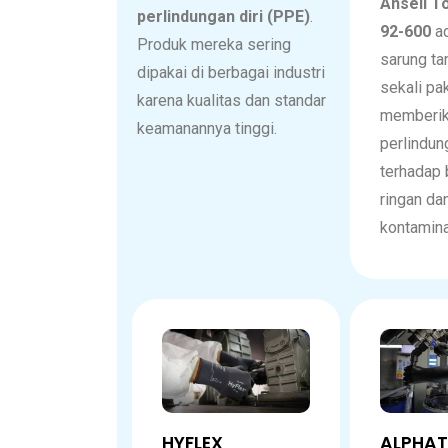
Ansell T
perlindungan diri (PPE)
.
92-600
ad
Produk mereka sering
sarung tan
dipakai di berbagai industri
sekali pa
karena kualitas dan standar
memberi
keamanannya tinggi.
perlindun
terhadap 
ringan da
kontamina
HYFLEX
ALPHA