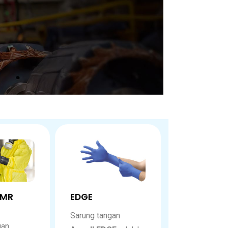
ARMR
EDGE
Sarung tangan
gan