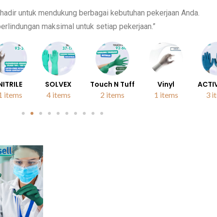
hadir untuk mendukung berbagai kebutuhan pekerjaan Anda.
 perlindungan maksimal untuk setiap pekerjaan.”
NITRILE
SOLVEX
Touch N Tuff
Vinyl
ACTI
1 items
4 items
2 items
1 items
3 i