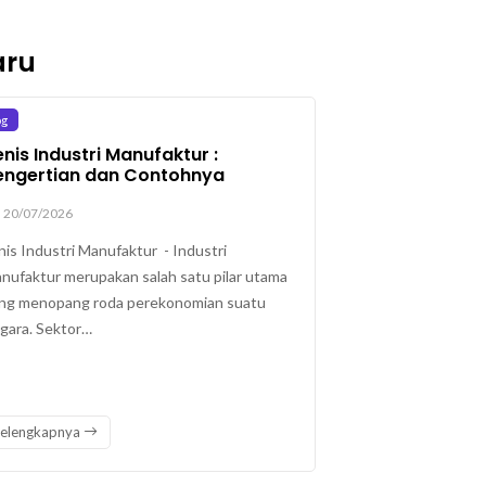
aru
og
nis Industri Manufaktur :
engertian dan Contohnya
20/07/2026
nis Industri Manufaktur - Industri
nufaktur merupakan salah satu pilar utama
ng menopang roda perekonomian suatu
gara. Sektor…
elengkapnya