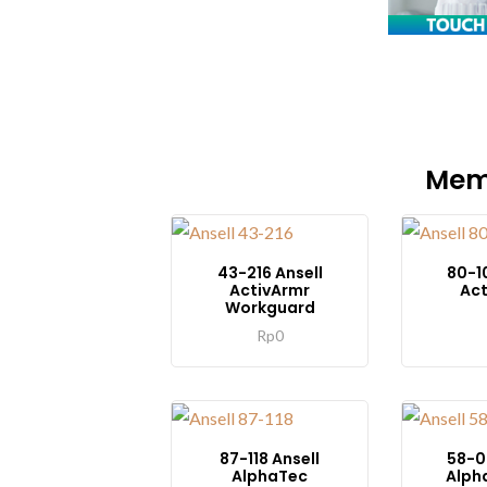
Memb
43-216 Ansell
80-1
ActivArmr
Act
Workguard
Rp
0
87-118 Ansell
58-0
AlphaTec
Alph