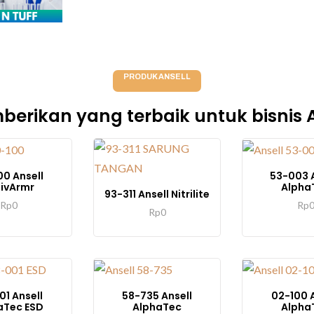
PRODUK ANSELL
erikan yang terbaik untuk bisnis
00 Ansell
53-003 A
ivArmr
Alpha
93-311 Ansell Nitrilite
Rp
0
Rp
Rp
0
01 Ansell
58-735 Ansell
02-100 A
aTec ESD
AlphaTec
Alpha