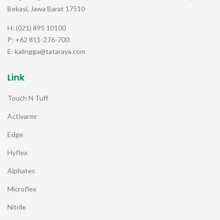
Bekasi, Jawa Barat 17510
H: (021) 895 10100
P: +62 811-276-700
E: kalingga@tataraya.com
Link
Touch N Tuff
Activarmr
Edge
Hyflex
Alphatec
Microflex
Nitrile