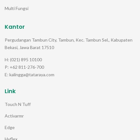
Multi Fungsi
Kantor
Pergudangan Tambun City, Tambun, Kec. Tambun Sel., Kabupaten
Bekasi, Jawa Barat 17510
H: (021) 895 10100
P: +62 811-276-700
E: kalingga@tataraya.com
Link
Touch N Tuff
Activarmr
Edge
Hyflex