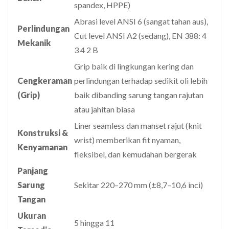
spandex, HPPE)
Abrasi level ANSI 6 (sangat tahan aus),
Perlindungan
Cut level ANSI A2 (sedang), EN 388: 4
Mekanik
3 4 2 B
Grip baik di lingkungan kering dan
Cengkeraman
perlindungan terhadap sedikit oli lebih
(Grip)
baik dibanding sarung tangan rajutan
atau jahitan biasa
Liner seamless dan manset rajut (knit
Konstruksi &
wrist) memberikan fit nyaman,
Kenyamanan
fleksibel, dan kemudahan bergerak
Panjang
Sarung
Sekitar 220–270 mm (±8,7–10,6 inci)
Tangan
Ukuran
5 hingga 11