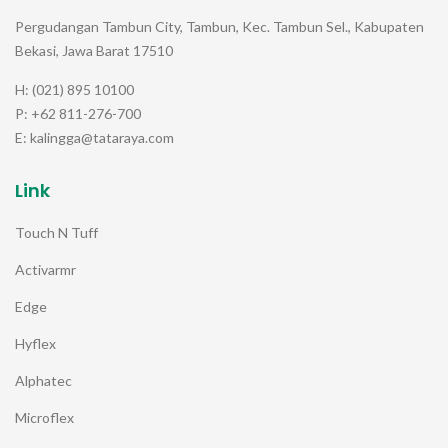
Pergudangan Tambun City, Tambun, Kec. Tambun Sel., Kabupaten
Bekasi, Jawa Barat 17510
H: (021) 895 10100
P: +62 811-276-700
E: kalingga@tataraya.com
Link
Touch N Tuff
Activarmr
Edge
Hyflex
Alphatec
Microflex