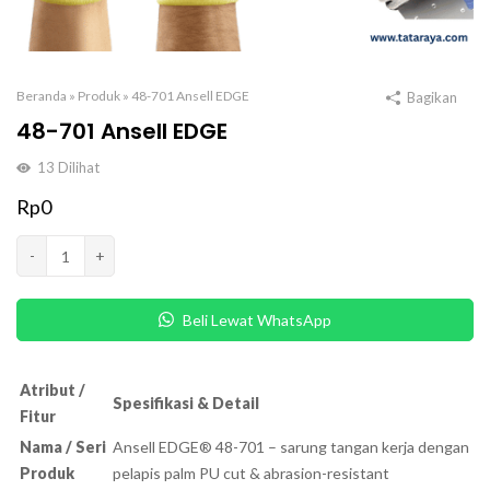
Beranda
»
Produk
»
48-701 Ansell EDGE
Bagikan
48-701 Ansell EDGE
13
Dilihat
Rp
0
Kuantitas
-
+
48-
701
Beli Lewat WhatsApp
Ansell
EDGE
Atribut /
Spesifikasi & Detail
Fitur
Nama / Seri
Ansell EDGE® 48-701 – sarung tangan kerja dengan
Produk
pelapis palm PU cut & abrasion-resistant