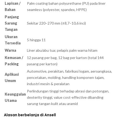
Lapisan /
Palm coating bahan polyurethane (PU) pada liner
Bahan
seamless (polyester, spandex, HPPE)
Panjang
Sarung
Sekitar 220–270 mm (±8,7–10,6 inci)
Tangan
Ukuran
5 hingga 11
Tersedia
Warna
Liner abu/abu tua; pelapis palm warna hitam
Kemasan /
12 pasang per bag, 12 bag per karton (total 144
Packing
pasang per karton)
Automotive, perakitan, fabrikasi logam, aeroangkasa,
Aplikasi
pencetakan, molding, handling komponen tajam,
Umum
industri mesin & peralatan
Perlindungan tinggi terhadap abrasi dan potongan,
Keunggulan
dexterity tinggi, value cost-effective dibanding
Utama
sarung tangan kulit atau aramid
Alasan berbelanja di Ansell