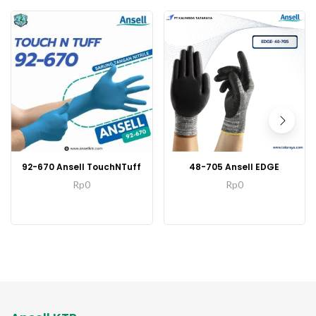
92-670 Ansell TouchNTuff
48-705 Ansell EDGE
Rp
0
Rp
0