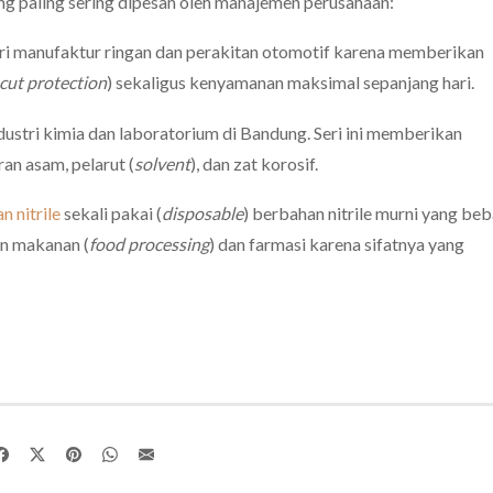
ng paling sering dipesan oleh manajemen perusahaan:
tri manufaktur ringan dan perakitan otomotif karena memberikan
cut protection
) sekaligus kenyamanan maksimal sepanjang hari.
dustri kimia dan laboratorium di Bandung.
Seri ini memberikan
ran asam,
pelarut (
solvent
),
dan zat korosif.
n nitrile
sekali pakai (
disposable
) berbahan nitrile murni yang be
an makanan (
food processing
) dan farmasi karena sifatnya yang