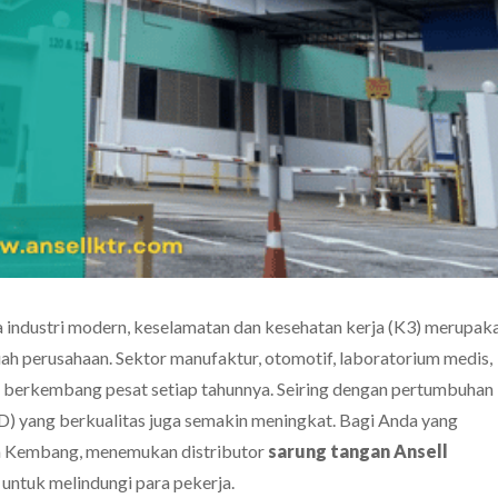
 industri modern,
keselamatan dan kesehatan kerja (K3) merupak
uah perusahaan.
Sektor manufaktur,
otomotif,
laboratorium medis,
us berkembang pesat setiap tahunnya.
Seiring dengan pertumbuhan
D) yang berkualitas juga semakin meningkat.
Bagi Anda yang
ta Kembang,
menemukan distributor
sarung tangan Ansell
 untuk melindungi para pekerja.