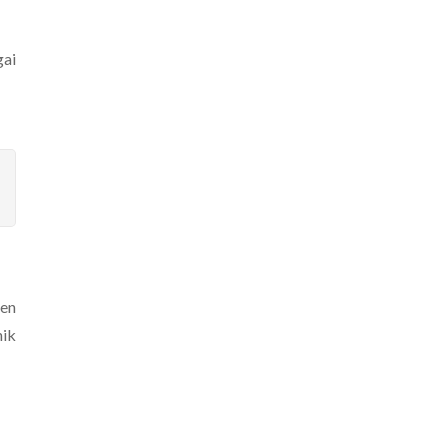
gai
en
nik