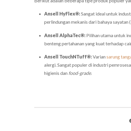
Berikut adalah beberapa tipe produk populer ya
Ansell HyFlex®:
Sangat ideal untuk indus
perlindungan mekanis dari bahaya sayatan (
Ansell AlphaTec®:
Pilihan utama untuk in
benteng pertahanan yang kuat terhadap cai
Ansell TouchNTuff®:
Varian
sarung tanga
alergi.
Sangat populer di industri pemroses
higienis dan
food-grade
.