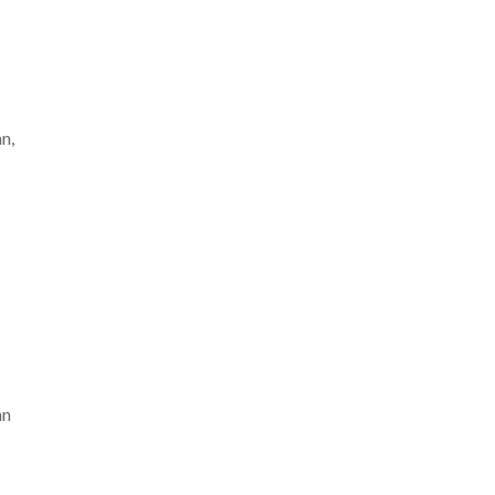
n,
an