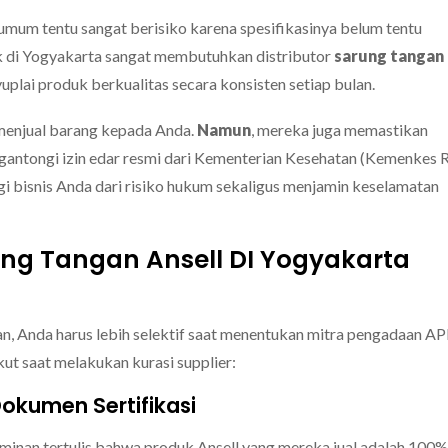
umum tentu sangat berisiko karena spesifikasinya belum tentu
rik di Yogyakarta sangat membutuhkan distributor
sarung tangan
lai produk berkualitas secara konsisten setiap bulan.
menjual barang kepada Anda.
Namun
, mereka juga memastikan
ngantongi izin edar resmi dari Kementerian Kesehatan (Kemenkes R
gi bisnis Anda dari risiko hukum sekaligus menjamin keselamatan
ung Tangan Ansell DI Yogyakarta
n, Anda harus lebih selektif saat menentukan mitra pengadaan AP
kut saat melakukan kurasi supplier:
Dokumen Sertifikasi
aminan tertulis bahwa produk Ansell yang mereka jual adalah 100%