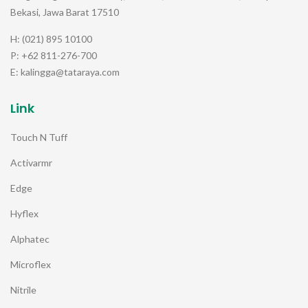
Bekasi, Jawa Barat 17510
H: (021) 895 10100
P: +62 811-276-700
E: kalingga@tataraya.com
Link
Touch N Tuff
Activarmr
Edge
Hyflex
Alphatec
Microflex
Nitrile