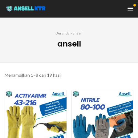
Beranda
»
ansell
ansell
Diurutkan
Menampilkan 1–8 dari 19 hasil
menurut
yang
terbaru