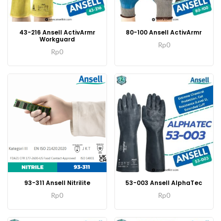
43-216 Ansell ActivArmr
80-100 Ansell ActivArmr
Workguard
Rp
0
Rp
0
93-311 Ansell Nitrilite
53-003 Ansell AlphaTec
Rp
0
Rp
0