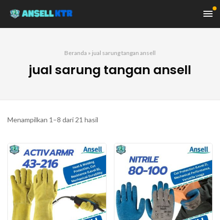
Beranda
»
jual sarung tangan ansell
jual sarung tangan ansell
Diurutkan
Menampilkan 1–8 dari 21 hasil
menurut
yang
terbaru