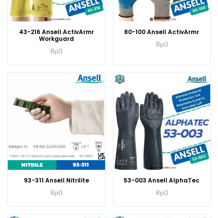
43-216 Ansell ActivArmr
80-100 Ansell ActivArmr
Workguard
Rp
0
Rp
0
93-311 Ansell Nitrilite
53-003 Ansell AlphaTec
Rp
0
Rp
0