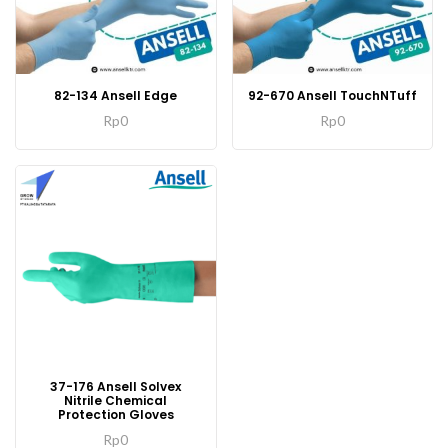
82-134 Ansell Edge
92-670 Ansell TouchNTuff
Rp
0
Rp
0
Produk
37-176 Ansell Solvex
ini
Nitrile Chemical
Protection Gloves
memiliki
Produk
Rp
0
beberapa