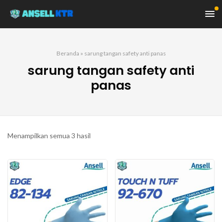
Beranda
»
sarung tangan safety anti panas
sarung tangan safety anti
panas
Diurutkan
Menampilkan semua 3 hasil
menurut
yang
terbaru