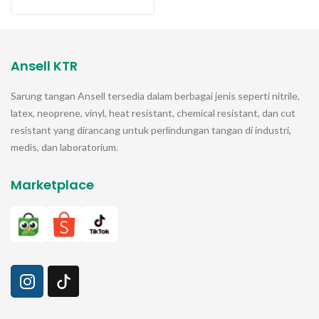
ini
varian.
memiliki
Produk
Pilihan
beberapa
ini
ini
varian.
memiliki
Ansell KTR
dapat
Pilihan
beberapa
diambil
ini
varian.
Sarung tangan
Ansell
tersedia dalam berbagai jenis seperti nitrile,
di
dapat
Pilihan
latex, neoprene, vinyl, heat resistant, chemical resistant, dan cut
halaman
diambil
ini
resistant yang dirancang untuk perlindungan tangan di industri,
produk
di
dapat
medis, dan laboratorium.
halaman
diambil
produk
di
Marketplace
halaman
produk