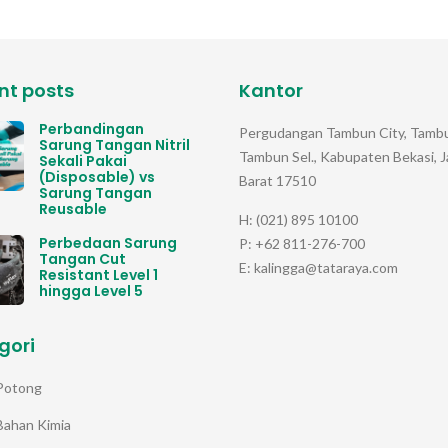
nt posts
Kantor
Perbandingan
Pergudangan Tambun City, Tambu
Sarung Tangan Nitril
Tambun Sel., Kabupaten Bekasi, 
Sekali Pakai
(Disposable) vs
Barat 17510
Sarung Tangan
Reusable
H: (021) 895 10100
Perbedaan Sarung
P: +62 811-276-700
Tangan Cut
E: kalingga@tataraya.com
Resistant Level 1
hingga Level 5
gori
Potong
Bahan Kimia