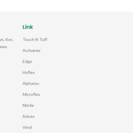
Link
Touch N Tuff
n, Kec.
Jawa
Activarmr
Edge
Hyflex
Alphatec
Microflex
Nitrile
Solvex
Vinyl