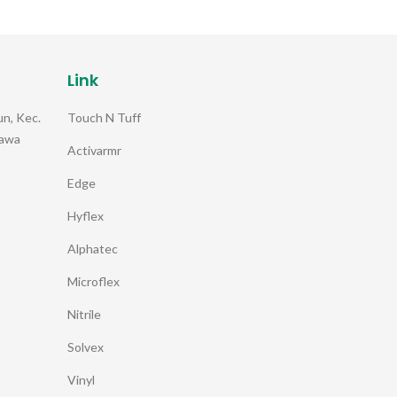
Link
Touch N Tuff
n, Kec.
Jawa
Activarmr
Edge
Hyflex
Alphatec
Microflex
Nitrile
Solvex
Vinyl