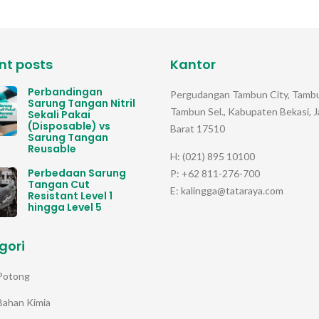
nt posts
Kantor
Perbandingan
Pergudangan Tambun City, Tambu
Sarung Tangan Nitril
Tambun Sel., Kabupaten Bekasi, 
Sekali Pakai
(Disposable) vs
Barat 17510
Sarung Tangan
Reusable
H: (021) 895 10100
Perbedaan Sarung
P: +62 811-276-700
Tangan Cut
E: kalingga@tataraya.com
Resistant Level 1
hingga Level 5
gori
Potong
Bahan Kimia