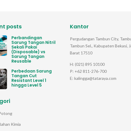
nt posts
Kantor
Perbandingan
Pergudangan Tambun City, Tambu
Sarung Tangan Nitril
Tambun Sel., Kabupaten Bekasi, 
Sekali Pakai
(Disposable) vs
Barat 17510
Sarung Tangan
Reusable
H: (021) 895 10100
Perbedaan Sarung
P: +62 811-276-700
Tangan Cut
E: kalingga@tataraya.com
Resistant Level 1
hingga Level 5
gori
Potong
Bahan Kimia