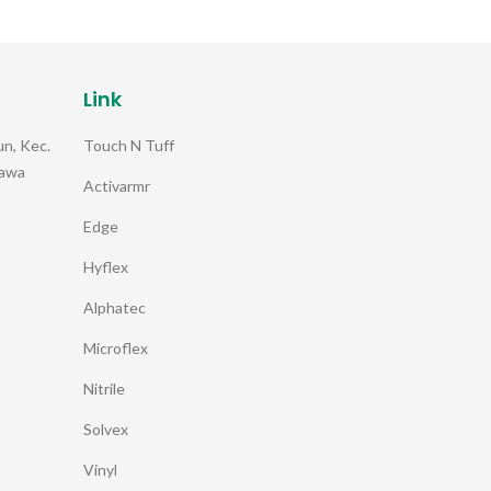
Link
Touch N Tuff
n, Kec.
Jawa
Activarmr
Edge
Hyflex
Alphatec
Microflex
Nitrile
Solvex
Vinyl