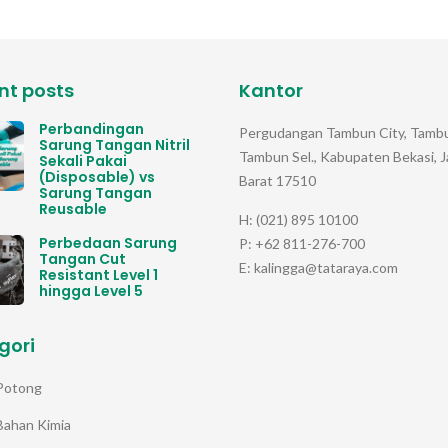
nt posts
Kantor
Perbandingan
Pergudangan Tambun City, Tambu
Sarung Tangan Nitril
Tambun Sel., Kabupaten Bekasi, 
Sekali Pakai
(Disposable) vs
Barat 17510
Sarung Tangan
Reusable
H: (021) 895 10100
Perbedaan Sarung
P: +62 811-276-700
Tangan Cut
E: kalingga@tataraya.com
Resistant Level 1
hingga Level 5
gori
Potong
Bahan Kimia