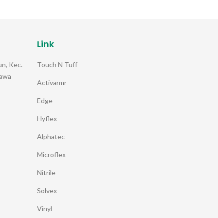
Link
Touch N Tuff
n, Kec.
Jawa
Activarmr
Edge
Hyflex
Alphatec
Microflex
Nitrile
Solvex
Vinyl