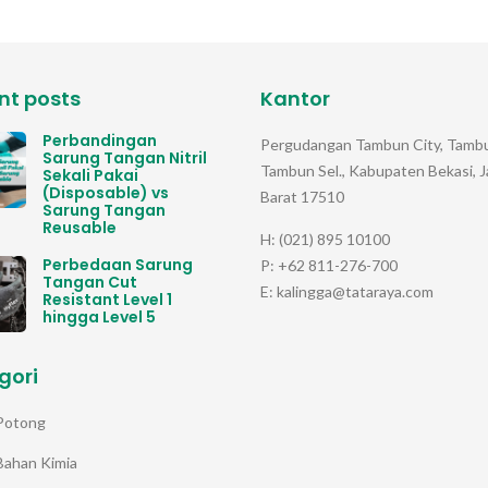
nt posts
Kantor
Perbandingan
Pergudangan Tambun City, Tambu
Sarung Tangan Nitril
Tambun Sel., Kabupaten Bekasi, 
Sekali Pakai
(Disposable) vs
Barat 17510
Sarung Tangan
Reusable
H: (021) 895 10100
Perbedaan Sarung
P: +62 811-276-700
Tangan Cut
E: kalingga@tataraya.com
Resistant Level 1
hingga Level 5
gori
Potong
Bahan Kimia