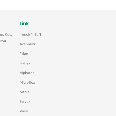
Link
Touch N Tuff
n, Kec.
Jawa
Activarmr
Edge
Hyflex
Alphatec
Microflex
Nitrile
Solvex
Vinyl