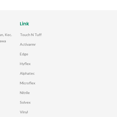
Link
Touch N Tuff
n, Kec.
Jawa
Activarmr
Edge
Hyflex
Alphatec
Microflex
Nitrile
Solvex
Vinyl