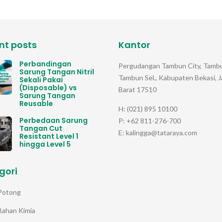
nt posts
Kantor
Perbandingan
Pergudangan Tambun City, Tambu
Sarung Tangan Nitril
Tambun Sel., Kabupaten Bekasi, 
Sekali Pakai
(Disposable) vs
Barat 17510
Sarung Tangan
Reusable
H: (021) 895 10100
Perbedaan Sarung
P: +62 811-276-700
Tangan Cut
E: kalingga@tataraya.com
Resistant Level 1
hingga Level 5
gori
Potong
Bahan Kimia