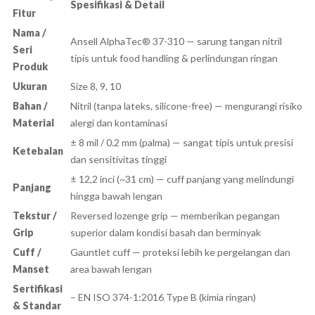
Spesifikasi & Detail
Fitur
Nama /
Ansell AlphaTec® 37-310 — sarung tangan nitril
Seri
tipis untuk food handling & perlindungan ringan
Produk
Ukuran
Size 8, 9, 10
Bahan /
Nitril (tanpa lateks, silicone-free) — mengurangi risiko
Material
alergi dan kontaminasi
± 8 mil / 0.2 mm (palma) — sangat tipis untuk presisi
Ketebalan
dan sensitivitas tinggi
± 12,2 inci (~31 cm) — cuff panjang yang melindungi
Panjang
hingga bawah lengan
Tekstur /
Reversed lozenge grip — memberikan pegangan
Grip
superior dalam kondisi basah dan berminyak
Cuff /
Gauntlet cuff — proteksi lebih ke pergelangan dan
Manset
area bawah lengan
Sertifikasi
– EN ISO 374-1:2016 Type B (kimia ringan)
& Standar