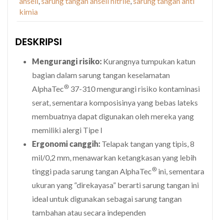
ansell
,
sarung tangan ansell nitrile
,
sarung tangan anti
kimia
DESKRIPSI
Mengurangi risiko:
Kurangnya tumpukan katun
bagian dalam sarung tangan keselamatan
®
AlphaTec
37-310 mengurangi risiko kontaminasi
serat, sementara komposisinya yang bebas lateks
membuatnya dapat digunakan oleh mereka yang
memiliki alergi Tipe I
Ergonomi canggih:
Telapak tangan yang tipis, 8
mil/0,2 mm, menawarkan ketangkasan yang lebih
®
tinggi pada sarung tangan AlphaTec
ini, sementara
ukuran yang “direkayasa” berarti sarung tangan ini
ideal untuk digunakan sebagai sarung tangan
tambahan atau secara independen