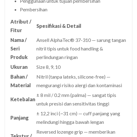
Penggunaan untuk tujuan pembersihan
Pembersihan
Atribut /
Spesifikasi & Detail
Fitur
Nama /
Ansell AlphaTec® 37-310 — sarung tangan
Seri
nitril tipis untuk food handling &
Produk
perlindungan ringan
Ukuran
Size 8, 9, 10
Bahan /
Nitril (tanpa lateks, silicone-free) —
Material
mengurangi risiko alergi dan kontaminasi
± 8 mil / 0.2 mm (palma) — sangat tipis
Ketebalan
untuk presisi dan sensitivitas tinggi
± 12,2 inci (~31 cm) — cuff panjang yang
Panjang
melindungi hingga bawah lengan
Reversed lozenge grip — memberikan
Tekstur /