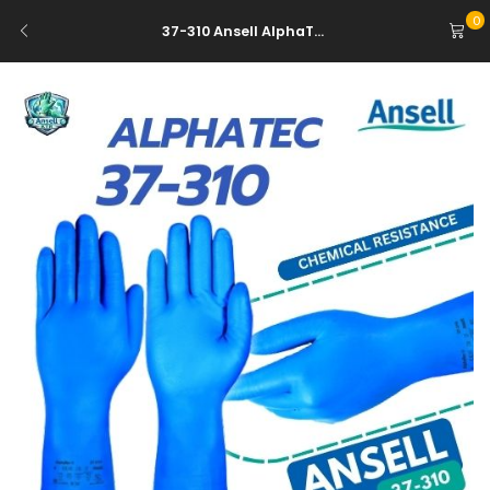
0
37-310 Ansell AlphaT...