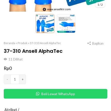
1
/
2
Beranda
»
Produk
»
37-310 Ansell AlphaTec
Bagikan
37-310 Ansell AlphaTec
11
Dilihat
Rp
0
Kuantitas
-
+
37-
310
Beli Lewat WhatsApp
Ansell
AlphaTec
Atribut /