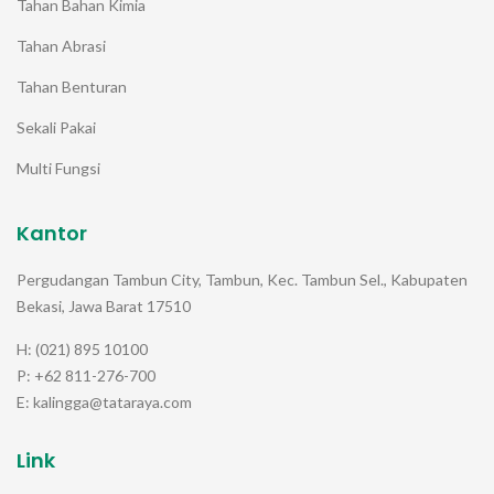
Tahan Bahan Kimia
Tahan Abrasi
Tahan Benturan
Sekali Pakai
Multi Fungsi
Kantor
Pergudangan Tambun City, Tambun, Kec. Tambun Sel., Kabupaten
Bekasi, Jawa Barat 17510
H: (021) 895 10100
P: +62 811-276-700
E: kalingga@tataraya.com
Link