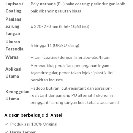
Lapisan /
Polyurethane (PU) palm coating; perlindungan lebih
Coating
baik dibanding rajutan biasa
Panjang
Sarung
± 220–270 mm (8,66–10,63 inci)
Tangan
Ukuran
5 hingga 11 (UK/EU sizing)
Tersedia
Warna
Hitam (coating) dengan liner abu-abu/hitam
Aeronautika, perakitan, penanganan logam
Aplikasi
tajam/irregular, pencetakan injeksi plastik, lini
Utama
perakitan industri
Hadoop butiran: cut-resistant dan abrasion-
Keunggulan
resistant dengan grip PU alternatif ekonomis
Utama
pengganti sarung tangan kulit tebal atau aramid
Alasan berbelanja di Ansell
Produk asli 100% Original
Harga Terbaik