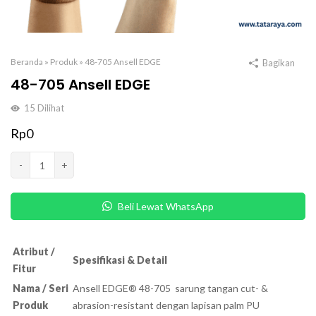
Beranda
»
Produk
»
48-705 Ansell EDGE
Bagikan
48-705 Ansell EDGE
15
Dilihat
Rp
0
Kuantitas
-
+
48-
705
Beli Lewat WhatsApp
Ansell
EDGE
Atribut /
Spesifikasi & Detail
Fitur
Nama / Seri
Ansell EDGE® 48-705 sarung tangan cut- &
Produk
abrasion-resistant dengan lapisan palm PU