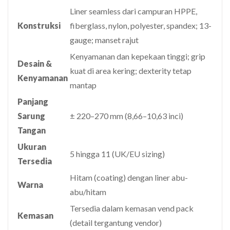
Liner seamless dari campuran HPPE,
Konstruksi
fiberglass, nylon, polyester, spandex; 13-
gauge; manset rajut
Kenyamanan dan kepekaan tinggi; grip
Desain &
kuat di area kering; dexterity tetap
Kenyamanan
mantap
Panjang
Sarung
± 220–270 mm (8,66–10,63 inci)
Tangan
Ukuran
5 hingga 11 (UK/EU sizing)
Tersedia
Hitam (coating) dengan liner abu-
Warna
abu/hitam
Tersedia dalam kemasan vend pack
Kemasan
(detail tergantung vendor)