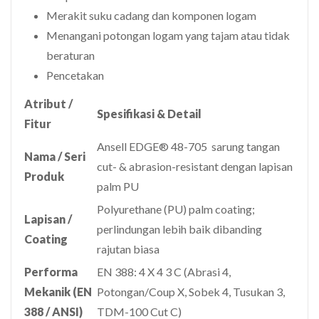
Merakit suku cadang dan komponen logam
Menangani potongan logam yang tajam atau tidak
beraturan
Pencetakan
Atribut /
Spesifikasi & Detail
Fitur
Ansell EDGE® 48-705 sarung tangan
Nama / Seri
cut- & abrasion-resistant dengan lapisan
Produk
palm PU
Polyurethane (PU) palm coating;
Lapisan /
perlindungan lebih baik dibanding
Coating
rajutan biasa
Performa
EN 388: 4 X 4 3 C (Abrasi 4,
Mekanik (EN
Potongan/Coup X, Sobek 4, Tusukan 3,
388 / ANSI)
TDM-100 Cut C)