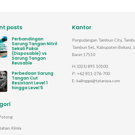
nt posts
Kantor
Perbandingan
Pergudangan Tambun City, Tambu
Sarung Tangan Nitril
Tambun Sel., Kabupaten Bekasi, 
Sekali Pakai
(Disposable) vs
Barat 17510
Sarung Tangan
Reusable
H: (021) 895 10100
Perbedaan Sarung
P: +62 811-276-700
Tangan Cut
E: kalingga@tataraya.com
Resistant Level 1
hingga Level 5
gori
Potong
Bahan Kimia