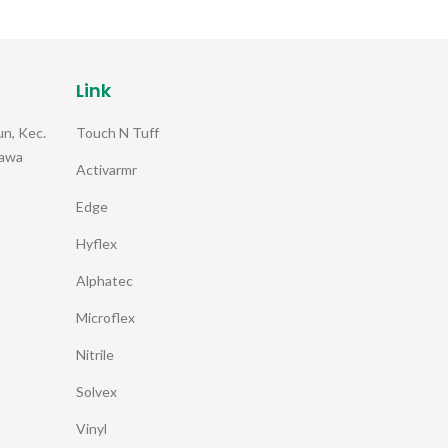
Link
Touch N Tuff
n, Kec.
Jawa
Activarmr
Edge
Hyflex
Alphatec
Microflex
Nitrile
Solvex
Vinyl